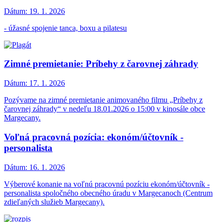
Dátum:
19. 1. 2026
- úžasné spojenie tanca, boxu a pilatesu
Zimné premietanie: Príbehy z čarovnej záhrady
Dátum:
17. 1. 2026
Pozývame na zimné premietanie animovaného filmu „Príbehy z
čarovnej záhrady“ v nedeľu 18.01.2026 o 15:00 v kinosále obce
Margecany.
Voľná pracovná pozícia: ekonóm/účtovník -
personalista
Dátum:
16. 1. 2026
Výberové konanie na voľnú pracovnú pozíciu ekonóm/účtovník -
personalista spoločného obecného úradu v Margecanoch (Centrum
zdieľaných služieb Margecany).