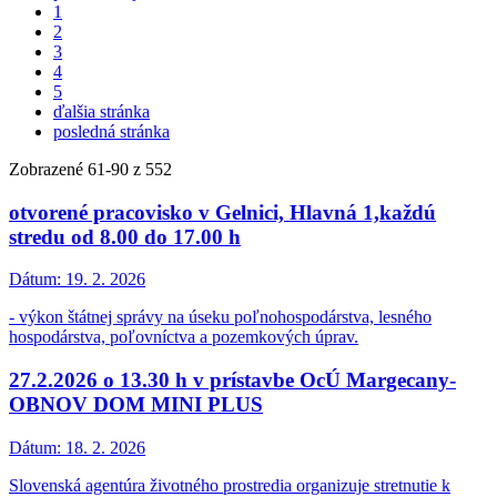
1
2
3
4
5
ďalšia stránka
posledná stránka
Zobrazené
61
-
90
z 552
otvorené pracovisko v Gelnici, Hlavná 1,každú
stredu od 8.00 do 17.00 h
Dátum:
19. 2. 2026
- výkon štátnej správy na úseku poľnohospodárstva, lesného
hospodárstva, poľovníctva a pozemkových úprav.
27.2.2026 o 13.30 h v prístavbe OcÚ Margecany-
OBNOV DOM MINI PLUS
Dátum:
18. 2. 2026
Slovenská agentúra životného prostredia organizuje stretnutie k