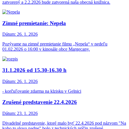
zatvorený a 2.2.2026 bude zatvorená naša obecná knižnica.
Zimné premietanie: Nepela
Dátum:
26. 1. 2026
Pozývame na zimné premietanie filmu „Nepela“ v nedeľu
01.02.2026 o 16:00 v kinosále obce Margecany.
31.1.2026 od 15.30-16.30 h
Dátum:
26. 1. 2026
- korčuľovanie zdarma na klzisku v Gelnici
Zrušené predstavenie 22.4.2026
Dátum:
23. 1. 2026
Divadelné predstavenie, ktoré malo byť 22.4.2026 pod názvom "Na
koho to slovo padne" bolo z technických príčin zrušené