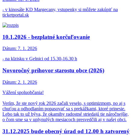
- v kinosále KD Margecany, vstupenky si môžete zakúpiť na
ticketportal.sk
10.1.2026 - bezplatné korčuľovanie
Dátum:
7. 1. 2026
- na klzisku v Gelnici od 15.30-16.30 h
Novoročný príhovor starostu obce (2026)
Dátum:
2. 1. 2026
Vážení spoluobčania!
Verím, že ste nový rok 2026 začali veselo, s optimizmom, no aj s
chuťou a odhodlaním popasovať sa s prekážkami, ktoré prinesie.
Lebo tak to už býva, že okamihy radostné striedajú tie náročnejšie,
o čom sme sa v uplynulých mesiacoch presvedčili aj v našej obci.
31.12.2025 bude obecný úrad od 12.00 h zatvorený