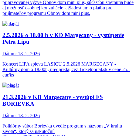
pripravovanej výzve Obnov dom mini plus, súčasťou stretnutia bude
aj možnosť osobnej konzultácie k žiadostiam o platbu pre
prijímateľov programu Obnov dom mini plus.
2.5.2026 o 18.00 h v KD Margecany - vystúpenie
Petra Lipu
Dátum:
18. 2. 2026
Koncert LIPA spieva LASICU 2.5.2026 MARGECANY -
Kultúrny dom o 18.00h, predpredaj cez Ticketportal.sk v cene 25.-
eur/ks
21.3.2026 v KD Margecany - vystúpi FS
BORIEVKA
Dátum:
18. 2. 2026
Folklórny súbor Borievka uvedie program s názvom „V kruhu
života“, ktorý sa uskutoční: