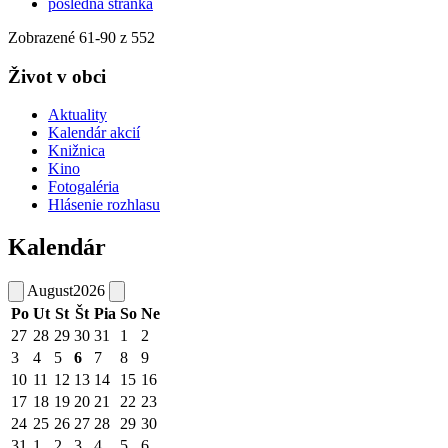
posledná stránka
Zobrazené
61
-
90
z 552
Život v obci
Aktuality
Kalendár akcií
Knižnica
Kino
Fotogaléria
Hlásenie rozhlasu
Kalendár
August
2026
Po
Ut
St
Št
Pia
So
Ne
27
28
29
30
31
1
2
3
4
5
6
7
8
9
10
11
12
13
14
15
16
17
18
19
20
21
22
23
24
25
26
27
28
29
30
31
1
2
3
4
5
6