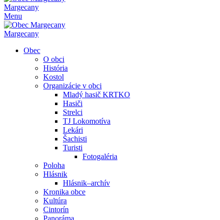
Margecany
Menu
Margecany
Obec
O obci
História
Kostol
Organizácie v obci
Mladý hasič KRTKO
Hasiči
Strelci
TJ Lokomotíva
Lekári
Šachisti
Turisti
Fotogaléria
Poloha
Hlásnik
Hlásnik–archív
Kronika obce
Kultúra
Cintorín
Panoráma