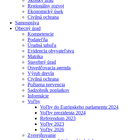
Školský úrad
Regionálny rozvoj
Ekonomický úsek
Civilná ochrana
Samospráva
Obecný úrad
Kompetencie
Podateľňa
Úradná tabuľa
Evidencia obyvateľstva
Matrika
Stavebný úrad
Osvedčovacia agenda
Výrub drevín
Civilná ochrana
Požiarna prevencia
Sadzobník poplatkov
Informácie
Voľby
Voľby do Európskeho parlamentu 2024
Voľby prezidenta 2024
Referendum 2023
Voľby 2023
Voľby 2026
Zverejňovanie