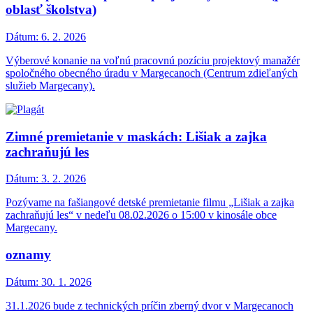
oblasť školstva)
Dátum:
6. 2. 2026
Výberové konanie na voľnú pracovnú pozíciu projektový manažér
spoločného obecného úradu v Margecanoch (Centrum zdieľaných
služieb Margecany).
Zimné premietanie v maskách: Lišiak a zajka
zachraňujú les
Dátum:
3. 2. 2026
Pozývame na fašiangové detské premietanie filmu „Lišiak a zajka
zachraňujú les“ v nedeľu 08.02.2026 o 15:00 v kinosále obce
Margecany.
oznamy
Dátum:
30. 1. 2026
31.1.2026 bude z technických príčin zberný dvor v Margecanoch