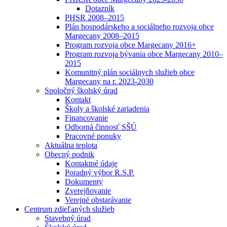
Dotazník
PHSR 2008–2015
Plán hospodárskeho a sociálneho rozvoja obce
Margecany 2008–2015
Program rozvoja obce Margecany 2016+
Program rozvoja bývania obce Margecany 2010–
2015
Komunitný plán sociálnych služieb obce
Margecany na r. 2023-2030
Spoločný školský úrad
Kontakt
Školy a školské zariadenia
Financovanie
Odborná činnosť SŠÚ
Pracovné ponuky
Aktuálna teplota
Obecný podnik
Kontaktné údaje
Poradný výbor R.S.P.
Dokumenty
Zverejňovanie
Verejné obstarávanie
Centrum zdieľaných služieb
Stavebný úrad