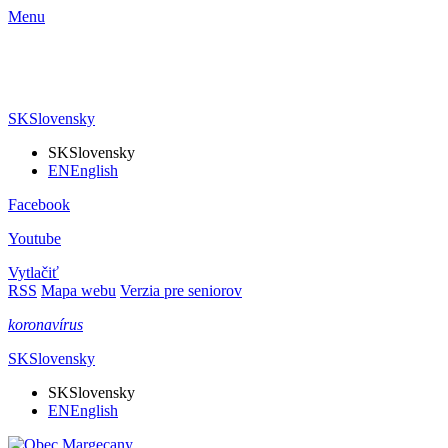
Menu
SK
Slovensky
SK
Slovensky
EN
English
Facebook
Youtube
Vytlačiť
RSS
Mapa webu
Verzia pre seniorov
koronavírus
SK
Slovensky
SK
Slovensky
EN
English