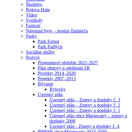
Školstvo
Rolova Huta
Video
Symboly
Farnosť
Nájomné byty – postup žiadateľa
Parky
Park Fajnot
Park Padlých
Sociálne služby
Rozvoj
Programové obdobie 2021-2027
Plán obnovy a odolnosti SR
Projekty 2014–2020
Projekty 2007–2013
Bývanie
Bytovky
Územný plán
Územný plán – Zmeny a doplnky č. 3
Územný plán – Zmeny a doplnky č. 2
Územný plán – Zmeny a doplnky č. 1
Územný plán obce Margecany – zmeny a
doplnky 2008
Územný plán - Zmeny a doplnky č. 4
PHRSR obce Margecany 2023-2030