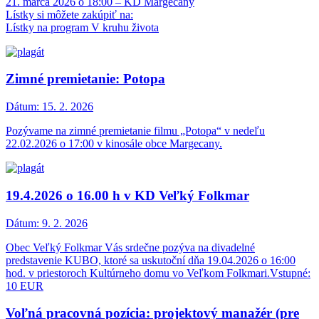
21. marca 2026 o 18:00 – KD Margecany
Lístky si môžete zakúpiť na:
Lístky na program V kruhu života
Zimné premietanie: Potopa
Dátum:
15. 2. 2026
Pozývame na zimné premietanie filmu „Potopa“ v nedeľu
22.02.2026 o 17:00 v kinosále obce Margecany.
19.4.2026 o 16.00 h v KD Veľký Folkmar
Dátum:
9. 2. 2026
Obec Veľký Folkmar Vás srdečne pozýva na divadelné
predstavenie KUBO, ktoré sa uskutoční dňa 19.04.2026 o 16:00
hod. v priestoroch Kultúrneho domu vo Veľkom Folkmari.Vstupné:
10 EUR
Voľná pracovná pozícia: projektový manažér (pre