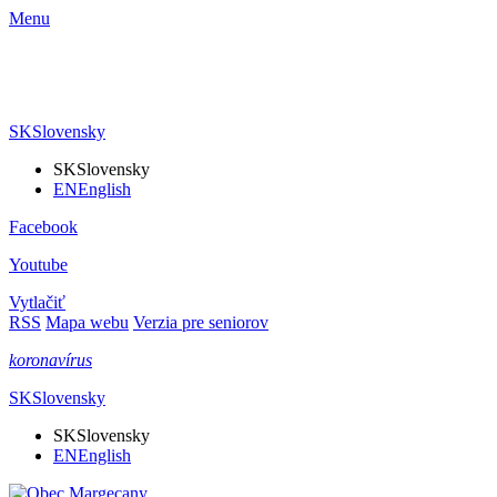
Menu
SK
Slovensky
SK
Slovensky
EN
English
Facebook
Youtube
Vytlačiť
RSS
Mapa webu
Verzia pre seniorov
koronavírus
SK
Slovensky
SK
Slovensky
EN
English