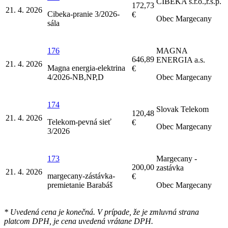
CIBEKA s.r.o.,r.s.p.
172,73
21. 4. 2026
Cibeka-pranie 3/2026-
€
Obec Margecany
sála
176
MAGNA
646,89
ENERGIA a.s.
21. 4. 2026
Magna energia-elektrina
€
4/2026-NB,NP,D
Obec Margecany
174
Slovak Telekom
120,48
21. 4. 2026
Telekom-pevná sieť
€
Obec Margecany
3/2026
173
Margecany -
200,00
zastávka
21. 4. 2026
margecany-zástávka-
€
premietanie Barabáš
Obec Margecany
* Uvedená cena je konečná. V prípade, že je zmluvná strana
platcom DPH, je cena uvedená vrátane DPH.