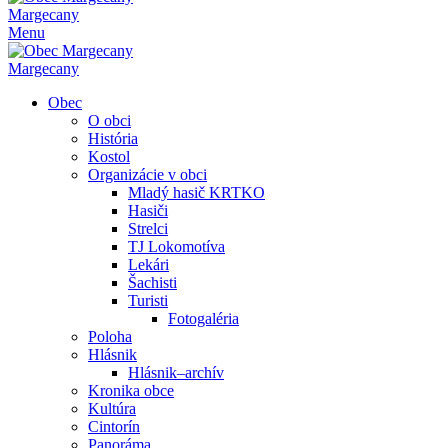
Margecany
Menu
Margecany
Obec
O obci
História
Kostol
Organizácie v obci
Mladý hasič KRTKO
Hasiči
Strelci
TJ Lokomotíva
Lekári
Šachisti
Turisti
Fotogaléria
Poloha
Hlásnik
Hlásnik–archív
Kronika obce
Kultúra
Cintorín
Panoráma