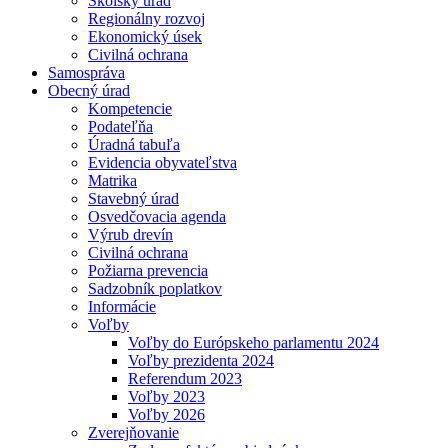
Školský úrad
Regionálny rozvoj
Ekonomický úsek
Civilná ochrana
Samospráva
Obecný úrad
Kompetencie
Podateľňa
Úradná tabuľa
Evidencia obyvateľstva
Matrika
Stavebný úrad
Osvedčovacia agenda
Výrub drevín
Civilná ochrana
Požiarna prevencia
Sadzobník poplatkov
Informácie
Voľby
Voľby do Európskeho parlamentu 2024
Voľby prezidenta 2024
Referendum 2023
Voľby 2023
Voľby 2026
Zverejňovanie