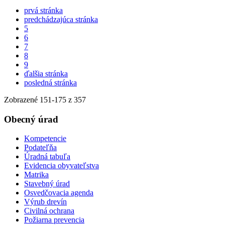
prvá stránka
predchádzajúca stránka
5
6
7
8
9
ďalšia stránka
posledná stránka
Zobrazené
151
-
175
z 357
Obecný úrad
Kompetencie
Podateľňa
Úradná tabuľa
Evidencia obyvateľstva
Matrika
Stavebný úrad
Osvedčovacia agenda
Výrub drevín
Civilná ochrana
Požiarna prevencia