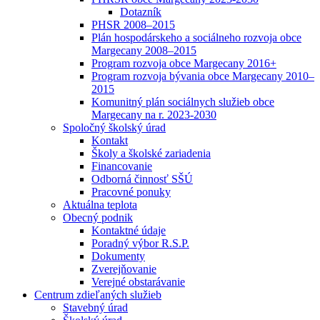
Dotazník
PHSR 2008–2015
Plán hospodárskeho a sociálneho rozvoja obce
Margecany 2008–2015
Program rozvoja obce Margecany 2016+
Program rozvoja bývania obce Margecany 2010–
2015
Komunitný plán sociálnych služieb obce
Margecany na r. 2023-2030
Spoločný školský úrad
Kontakt
Školy a školské zariadenia
Financovanie
Odborná činnosť SŠÚ
Pracovné ponuky
Aktuálna teplota
Obecný podnik
Kontaktné údaje
Poradný výbor R.S.P.
Dokumenty
Zverejňovanie
Verejné obstarávanie
Centrum zdieľaných služieb
Stavebný úrad