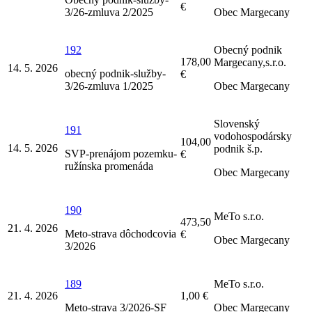
€
3/26-zmluva 2/2025
Obec Margecany
192
Obecný podnik
178,00
Margecany,s.r.o.
14. 5. 2026
obecný podnik-služby-
€
3/26-zmluva 1/2025
Obec Margecany
Slovenský
191
vodohospodársky
104,00
14. 5. 2026
podnik š.p.
SVP-prenájom pozemku-
€
ružínska promenáda
Obec Margecany
190
MeTo s.r.o.
473,50
21. 4. 2026
Meto-strava dôchodcovia
€
Obec Margecany
3/2026
189
MeTo s.r.o.
21. 4. 2026
1,00 €
Meto-strava 3/2026-SF
Obec Margecany