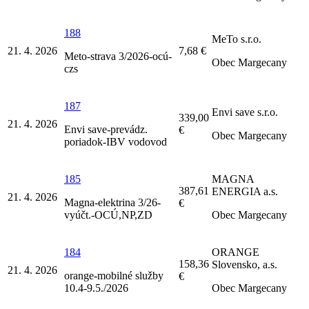
188
MeTo s.r.o.
21. 4. 2026
7,68 €
Meto-strava 3/2026-ocú-
Obec Margecany
czs
187
Envi save s.r.o.
339,00
21. 4. 2026
Envi save-prevádz.
€
Obec Margecany
poriadok-IBV vodovod
185
MAGNA
387,61
ENERGIA a.s.
21. 4. 2026
Magna-elektrina 3/26-
€
vyúčt.-OCÚ,NP,ZD
Obec Margecany
184
ORANGE
158,36
Slovensko, a.s.
21. 4. 2026
orange-mobilné služby
€
10.4-9.5./2026
Obec Margecany