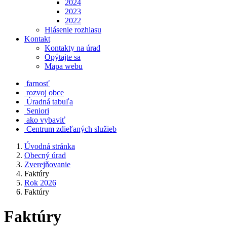
2024
2023
2022
Hlásenie rozhlasu
Kontakt
Kontakty na úrad
Opýtajte sa
Mapa webu
farnosť
rozvoj obce
Úradná tabuľa
Seniori
ako vybaviť
Centrum zdieľaných služieb
Úvodná stránka
Obecný úrad
Zverejňovanie
Faktúry
Rok 2026
Faktúry
Faktúry