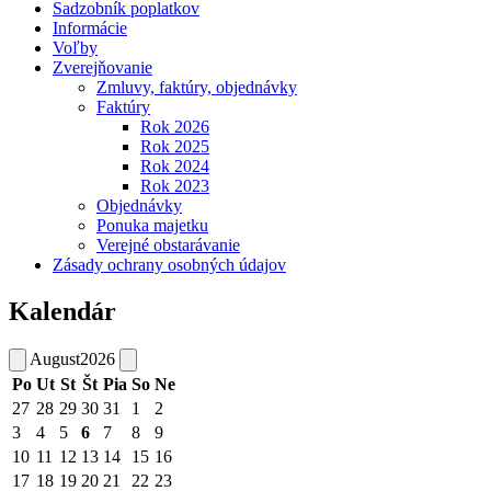
Sadzobník poplatkov
Informácie
Voľby
Zverejňovanie
Zmluvy, faktúry, objednávky
Faktúry
Rok 2026
Rok 2025
Rok 2024
Rok 2023
Objednávky
Ponuka majetku
Verejné obstarávanie
Zásady ochrany osobných údajov
Kalendár
August
2026
Po
Ut
St
Št
Pia
So
Ne
27
28
29
30
31
1
2
3
4
5
6
7
8
9
10
11
12
13
14
15
16
17
18
19
20
21
22
23