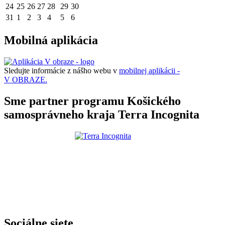
24
25
26
27
28
29
30
31
1
2
3
4
5
6
Mobilná aplikácia
Sledujte informácie z nášho webu v
mobilnej aplikácii -
V OBRAZE.
Sme partner programu Košického
samosprávneho kraja Terra Incognita
Sociálne siete