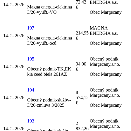
72,42
ENERGIA a.s.
14. 5. 2026
Magna energia-elektrina
€
3/26-vyúčt.-VO
Obec Margecany
197
MAGNA
214,95
ENERGIA a.s.
14. 5. 2026
Magna energia-elektrina
€
3/26-vyúčt.-ocú
Obec Margecany
195
Obecný podnik
94,00
Margecany,s.r.o.
14. 5. 2026
Obecný podnik-TK,EK
€
kia ceed biela 261AZ
Obec Margecany
194
Obecný podnik
8
Margecany,s.r.o.
14. 5. 2026
574,12
Obecný podnik-služby-
€
3/26-zmluva 3/2025
Obec Margecany
193
Obecný podnik
2
Margecany,s.r.o.
14. 5. 2026
832,26
Obecný podnik-služby-