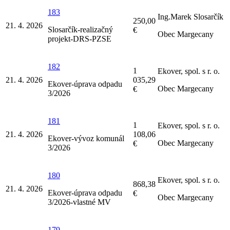
183
Ing.Marek Slosarčík
250,00
21. 4. 2026
Slosarčík-realizačný
€
Obec Margecany
projekt-DRS-PZSE
182
1
Ekover, spol. s r. o.
21. 4. 2026
035,29
Ekover-úprava odpadu
Obec Margecany
€
3/2026
181
1
Ekover, spol. s r. o.
21. 4. 2026
108,06
Ekover-vývoz komunál
Obec Margecany
€
3/2026
180
Ekover, spol. s r. o.
868,38
21. 4. 2026
Ekover-úprava odpadu
€
Obec Margecany
3/2026-vlastné MV
179