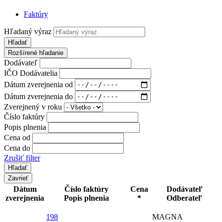
Faktúry
Hľadaný výraz
Hľadať
Rozšírené hľadanie
Dodávateľ
IČO Dodávatelia
Dátum zverejnenia od
Dátum zverejnenia do
Zverejnený v roku
Číslo faktúry
Popis plnenia
Cena od
Cena do
Zrušiť filter
Zavrieť
Dátum
Číslo faktúry
Cena
Dodávateľ
zverejnenia
Popis plnenia
*
Odberateľ
198
MAGNA