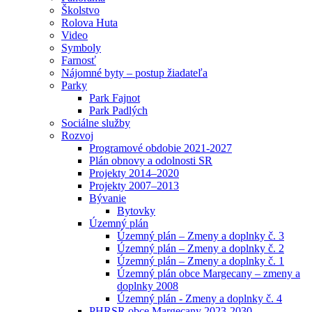
Školstvo
Rolova Huta
Video
Symboly
Farnosť
Nájomné byty – postup žiadateľa
Parky
Park Fajnot
Park Padlých
Sociálne služby
Rozvoj
Programové obdobie 2021-2027
Plán obnovy a odolnosti SR
Projekty 2014–2020
Projekty 2007–2013
Bývanie
Bytovky
Územný plán
Územný plán – Zmeny a doplnky č. 3
Územný plán – Zmeny a doplnky č. 2
Územný plán – Zmeny a doplnky č. 1
Územný plán obce Margecany – zmeny a
doplnky 2008
Územný plán - Zmeny a doplnky č. 4
PHRSR obce Margecany 2023-2030