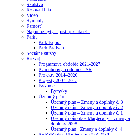
Školstvo
Rolova Huta
Video
Symboly
Farnosť
Nájomné byty – postup žiadateľa
Parky
Park Fajnot
Park Padlých
Sociálne služby
Rozvoj
Programové obdobie 2021-2027
Plán obnovy a odolnosti SR
Projekty 2014–2020
Projekty 2007–2013
Bývanie
Bytovky
Územný plán
Územný plán – Zmeny a doplnky č. 3
Územný plán – Zmeny a doplnky č. 2
Územný plán – Zmeny a doplnky č. 1
Územný plán obce Margecany – zmeny a
doplnky 2008
Územný plán - Zmeny a doplnky č. 4
PHRSR obce Margecany 2023-2030