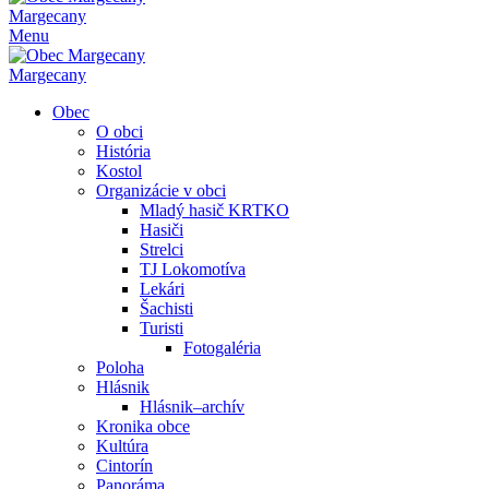
Margecany
Menu
Margecany
Obec
O obci
História
Kostol
Organizácie v obci
Mladý hasič KRTKO
Hasiči
Strelci
TJ Lokomotíva
Lekári
Šachisti
Turisti
Fotogaléria
Poloha
Hlásnik
Hlásnik–archív
Kronika obce
Kultúra
Cintorín
Panoráma