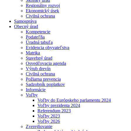
Školský úrad
Regionálny rozvoj
Ekonomický úsek
Civilná ochrana
Samospráva
Obecný úrad
Kompetencie
Podateľňa
Úradná tabuľa
Evidencia obyvateľstva
Matrika
Stavebný úrad
Osvedčovacia agenda
Výrub drevín
Civilná ochrana
Požiarna prevencia
Sadzobník poplatkov
Informácie
Voľby
Voľby do Európskeho parlamentu 2024
Voľby prezidenta 2024
Referendum 2023
Voľby 2023
Voľby 2026
Zverejňovanie