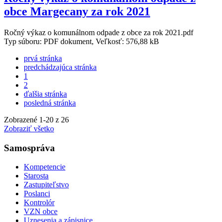
obce Margecany za rok 2021
Ročný výkaz o komunálnom odpade z obce za rok 2021.pdf
Typ súboru: PDF dokument, Veľkosť: 576,88 kB
prvá stránka
predchádzajúca stránka
1
2
ďalšia stránka
posledná stránka
Zobrazené
1
-
20
z 26
Zobraziť všetko
Samospráva
Kompetencie
Starosta
Zastupiteľstvo
Poslanci
Kontrolór
VZN obce
Uznesenia a zápisnice