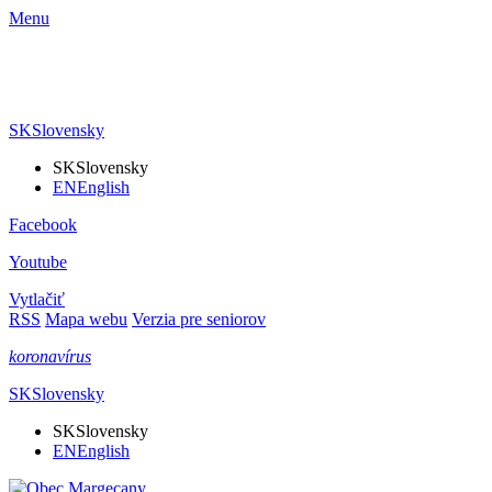
Menu
SK
Slovensky
SK
Slovensky
EN
English
Facebook
Youtube
Vytlačiť
RSS
Mapa webu
Verzia pre seniorov
koronavírus
SK
Slovensky
SK
Slovensky
EN
English