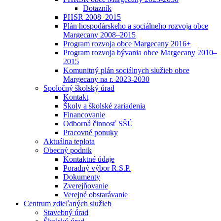
Dotazník
PHSR 2008–2015
Plán hospodárskeho a sociálneho rozvoja obce
Margecany 2008–2015
Program rozvoja obce Margecany 2016+
Program rozvoja bývania obce Margecany 2010–
2015
Komunitný plán sociálnych služieb obce
Margecany na r. 2023-2030
Spoločný školský úrad
Kontakt
Školy a školské zariadenia
Financovanie
Odborná činnosť SŠÚ
Pracovné ponuky
Aktuálna teplota
Obecný podnik
Kontaktné údaje
Poradný výbor R.S.P.
Dokumenty
Zverejňovanie
Verejné obstarávanie
Centrum zdieľaných služieb
Stavebný úrad