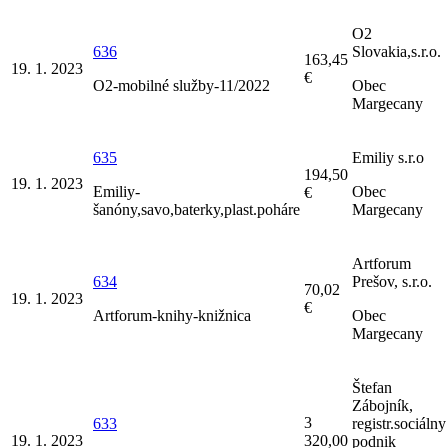
O2
636
Slovakia,s.r.o.
163,45
19. 1. 2023
€
O2-mobilné služby-11/2022
Obec
Margecany
635
Emiliy s.r.o
194,50
19. 1. 2023
Emiliy-
Obec
€
šanóny,savo,baterky,plast.poháre
Margecany
Artforum
634
Prešov, s.r.o.
70,02
19. 1. 2023
€
Artforum-knihy-knižnica
Obec
Margecany
Štefan
Zábojník,
3
633
registr.sociálny
19. 1. 2023
320,00
podnik