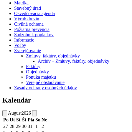
Matrika
Stavebný úrad
Osvedčovacia agenda
Výrub drevín
Civilná ochrana
Požiarna prevencia
Sadzobník poplatkov
Informácie
Voľby
Zverejňovanie
Zmluvy, faktúry, objednávky
Archív – Zmluvy, faktúry, objednávky
Faktúry
Objednávky
Ponuka majetku
Verejné obstarávanie
Zásady ochrany osobných údajov
Kalendár
August
2026
Po
Ut
St
Št
Pia
So
Ne
27
28
29
30
31
1
2