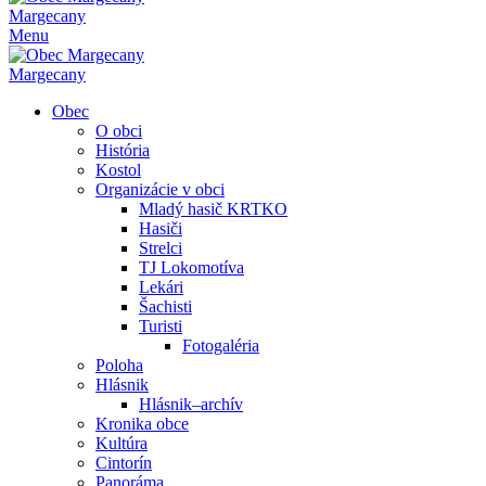
Margecany
Menu
Margecany
Obec
O obci
História
Kostol
Organizácie v obci
Mladý hasič KRTKO
Hasiči
Strelci
TJ Lokomotíva
Lekári
Šachisti
Turisti
Fotogaléria
Poloha
Hlásnik
Hlásnik–archív
Kronika obce
Kultúra
Cintorín
Panoráma