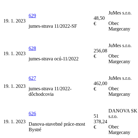
JuMes s.r.o.
629
48,50
19. 1. 2023
Obec
€
jumes-strava 11/2022-SF
Margecany
JuMes s.r.o.
628
256,08
19. 1. 2023
Obec
€
jumes-strava ocú-11/2022
Margecany
627
JuMes s.r.o.
462,00
19. 1. 2023
jumes-strava 11/2022-
Obec
€
dôchodcovia
Margecany
DANOVA SK
626
51
s.r.o.
19. 1. 2023
378,24
Danova-stavebné práce-most
Obec
€
Bystré
Margecany