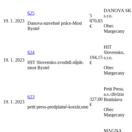
DANOVA SK
625
5
s.r.o.
19. 1. 2023
870,83
Danova-stavebné práce-Most
Obec
€
Bystré
Margecany
HIT
624
Slovensko,
194,15
s.r.o.
19. 1. 2023
HIT Slovensko-zvodidl.stĺpik-
€
most Bystré
Obec
Margecany
Petit Press,
a.s.-divízia
623
327,00
Bratislava
19. 1. 2023
€
petit press-predplatné-korzár,sme
Obec
Margecany
MAGNA