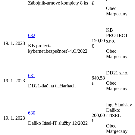
Zábojník-urnové komplety 8 ks
€
Obec
Margecany
KB
632
PROTECT
150,00
s.r.o.
19. 1. 2023
KB protect-
€
kybernet.bezpečnosť-4.Q/2022
Obec
Margecany
DD21 s.r.o.
631
640,58
19. 1. 2023
Obec
€
DD21-tlač na tlačiarňach
Margecany
Ing. Stanislav
Daňko:
630
200,00
ITISEL
19. 1. 2023
€
Daňko Itisel-IT služby 12/2022
Obec
Margecany