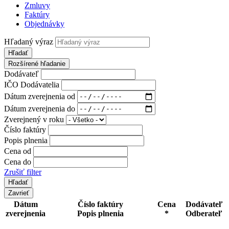
Zmluvy
Faktúry
Objednávky
Hľadaný výraz
Hľadať
Rozšírené hľadanie
Dodávateľ
IČO Dodávatelia
Dátum zverejnenia od
Dátum zverejnenia do
Zverejnený v roku
Číslo faktúry
Popis plnenia
Cena od
Cena do
Zrušiť filter
Zavrieť
Dátum
Číslo faktúry
Cena
Dodávateľ
zverejnenia
Popis plnenia
*
Odberateľ