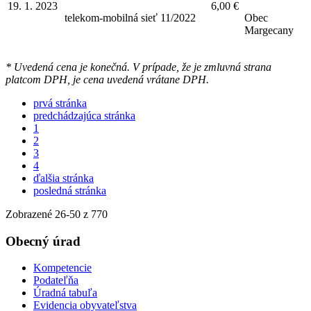
19. 1. 2023
6,00 €
telekom-mobilná sieť 11/2022
Obec
Margecany
* Uvedená cena je konečná. V prípade, že je zmluvná strana
platcom DPH, je cena uvedená vrátane DPH.
prvá stránka
predchádzajúca stránka
1
2
3
4
ďalšia stránka
posledná stránka
Zobrazené
26
-
50
z 770
Obecný úrad
Kompetencie
Podateľňa
Úradná tabuľa
Evidencia obyvateľstva