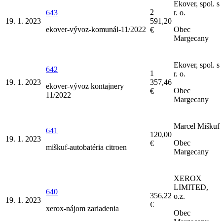
Ekover, spol. s
2
643
r. o.
19. 1. 2023
591,20
ekover-vývoz-komunál-11/2022
Obec
€
Margecany
Ekover, spol. s
642
1
r. o.
19. 1. 2023
357,46
ekover-vývoz kontajnery
Obec
€
11/2022
Margecany
Marcel Miškuf
641
120,00
19. 1. 2023
Obec
€
miškuf-autobatéria citroen
Margecany
XEROX
LIMITED,
640
356,22
o.z.
19. 1. 2023
€
xerox-nájom zariadenia
Obec