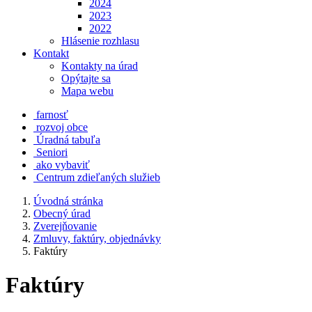
2024
2023
2022
Hlásenie rozhlasu
Kontakt
Kontakty na úrad
Opýtajte sa
Mapa webu
farnosť
rozvoj obce
Úradná tabuľa
Seniori
ako vybaviť
Centrum zdieľaných služieb
Úvodná stránka
Obecný úrad
Zverejňovanie
Zmluvy, faktúry, objednávky
Faktúry
Faktúry