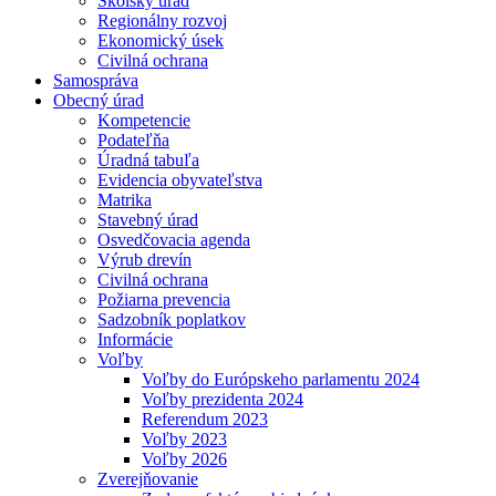
Školský úrad
Regionálny rozvoj
Ekonomický úsek
Civilná ochrana
Samospráva
Obecný úrad
Kompetencie
Podateľňa
Úradná tabuľa
Evidencia obyvateľstva
Matrika
Stavebný úrad
Osvedčovacia agenda
Výrub drevín
Civilná ochrana
Požiarna prevencia
Sadzobník poplatkov
Informácie
Voľby
Voľby do Európskeho parlamentu 2024
Voľby prezidenta 2024
Referendum 2023
Voľby 2023
Voľby 2026
Zverejňovanie