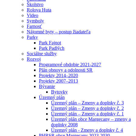
Školstvo
Rolova Huta
Video
Symboly
Farnosť
Nájomné byty – postup žiadateľa
Parky
Park Fajnot
Park Padlých
Sociálne služby
Rozvoj
Programové obdobie 2021-2027
Plán obnovy a odolnosti SR
Projekty 2014–2020
Projekty 2007–2013
Bývanie
Bytovky
Územný plán
Územný plán – Zmeny a doplnky č. 3
Územný plán – Zmeny a doplnky č. 2
Územný plán – Zmeny a doplnky č. 1
Územný plán obce Margecany – zmeny a
doplnky 2008
Územný plán - Zmeny a doplnky č. 4
PHRSR obce Margecany 2023-2030