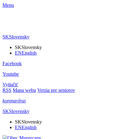
Menu
SK
Slovensky
SK
Slovensky
EN
English
Facebook
Youtube
Vytlačiť
RSS
Mapa webu
Verzia pre seniorov
koronavírus
SK
Slovensky
SK
Slovensky
EN
English