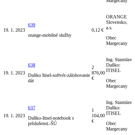
Margecany
ORANGE
Slovensko,
639
a.s.
19. 1. 2023
0,12 €
orange-mobilné služby
Obec
Margecany
Ing. Stanislav
638
Daňko:
2
ITISEL
19. 1. 2023
876,00
Daňko Itisel-softvér-zálohovanie
€
dát
Obec
Margecany
Ing. Stanislav
637
Daňko:
1
ITISEL
19. 1. 2023
104,00
Daňko-Itisel-notebook s
€
príslušenst.-ŠÚ
Obec
Margecany