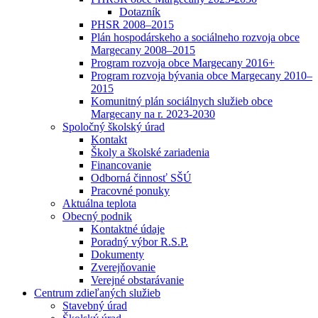
Dotazník
PHSR 2008–2015
Plán hospodárskeho a sociálneho rozvoja obce
Margecany 2008–2015
Program rozvoja obce Margecany 2016+
Program rozvoja bývania obce Margecany 2010–
2015
Komunitný plán sociálnych služieb obce
Margecany na r. 2023-2030
Spoločný školský úrad
Kontakt
Školy a školské zariadenia
Financovanie
Odborná činnosť SŠÚ
Pracovné ponuky
Aktuálna teplota
Obecný podnik
Kontaktné údaje
Poradný výbor R.S.P.
Dokumenty
Zverejňovanie
Verejné obstarávanie
Centrum zdieľaných služieb
Stavebný úrad