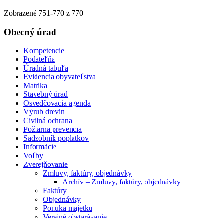
Zobrazené
751
-
770
z 770
Obecný úrad
Kompetencie
Podateľňa
Úradná tabuľa
Evidencia obyvateľstva
Matrika
Stavebný úrad
Osvedčovacia agenda
Výrub drevín
Civilná ochrana
Požiarna prevencia
Sadzobník poplatkov
Informácie
Voľby
Zverejňovanie
Zmluvy, faktúry, objednávky
Archív – Zmluvy, faktúry, objednávky
Faktúry
Objednávky
Ponuka majetku
Verejné obstarávanie