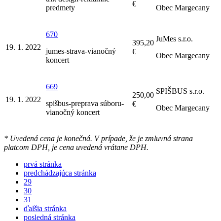
€
predmety
Obec Margecany
670
JuMes s.r.o.
395,20
19. 1. 2022
jumes-strava-vianočný
€
Obec Margecany
koncert
669
SPIŠBUS s.r.o.
250,00
19. 1. 2022
spišbus-preprava súboru-
€
Obec Margecany
vianočný koncert
* Uvedená cena je konečná. V prípade, že je zmluvná strana
platcom DPH, je cena uvedená vrátane DPH.
prvá stránka
predchádzajúca stránka
29
30
31
ďalšia stránka
posledná stránka