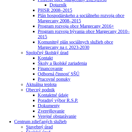
Dotazník
PHSR 2008–2015
Plán hospodárskeho a sociálneho rozvoja obce
Margecany 2008–2015
Program rozvoja obce Margecany 2016+
Program rozvoja bývania obce Margecany 2010–
2015
Komunitný plán sociálnych služieb obce
Margecany na r. 2023-2030
Spoločný školský úrad
Kontakt
Školy a školské zariadenia
Financovanie
Odborná činnosť SŠÚ
Pracovné ponuky
Aktuálna teplota
Obecný podnik
Kontaktné údaje
Poradný výbor R.S.P.
Dokumenty
Zverejňovanie
Verejné obstarávanie
Centrum zdieľaných služieb
Stavebný úrad