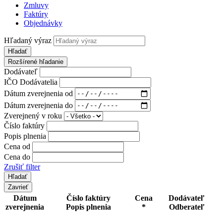
Zmluvy
Faktúry
Objednávky
Hľadaný výraz
Hľadať
Rozšírené hľadanie
Dodávateľ
IČO Dodávatelia
Dátum zverejnenia od
Dátum zverejnenia do
Zverejnený v roku
Číslo faktúry
Popis plnenia
Cena od
Cena do
Zrušiť filter
Zavrieť
Dátum
Číslo faktúry
Cena
Dodávateľ
zverejnenia
Popis plnenia
*
Odberateľ