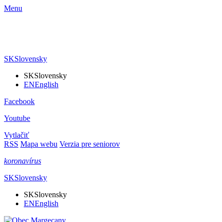
Menu
SK
Slovensky
SK
Slovensky
EN
English
Facebook
Youtube
Vytlačiť
RSS
Mapa webu
Verzia pre seniorov
koronavírus
SK
Slovensky
SK
Slovensky
EN
English