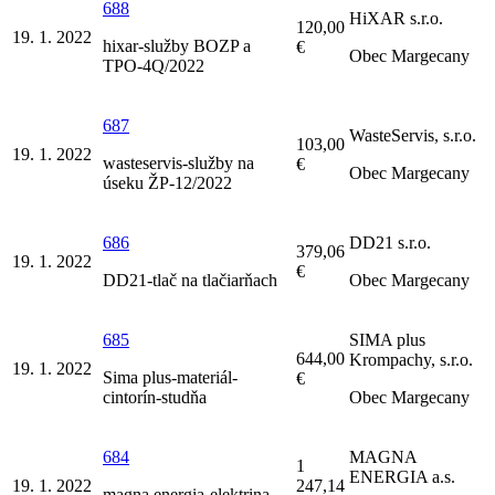
688
HiXAR s.r.o.
120,00
19. 1. 2022
hixar-služby BOZP a
€
Obec Margecany
TPO-4Q/2022
687
WasteServis, s.r.o.
103,00
19. 1. 2022
wasteservis-služby na
€
Obec Margecany
úseku ŽP-12/2022
686
DD21 s.r.o.
379,06
19. 1. 2022
€
DD21-tlač na tlačiarňach
Obec Margecany
685
SIMA plus
644,00
Krompachy, s.r.o.
19. 1. 2022
Sima plus-materiál-
€
cintorín-studňa
Obec Margecany
684
MAGNA
1
ENERGIA a.s.
19. 1. 2022
247,14
magna energia-elektrina-