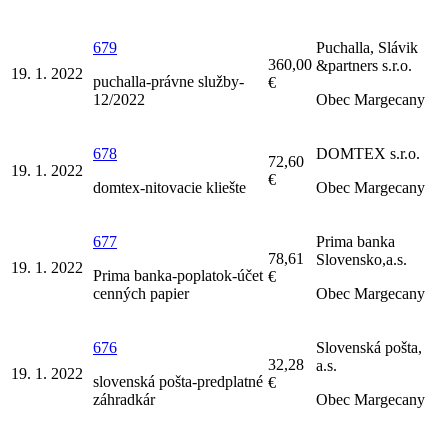
679
Puchalla, Slávik
360,00
&partners s.r.o.
19. 1. 2022
puchalla-právne služby-
€
12/2022
Obec Margecany
678
DOMTEX s.r.o.
72,60
19. 1. 2022
€
domtex-nitovacie kliešte
Obec Margecany
677
Prima banka
78,61
Slovensko,a.s.
19. 1. 2022
Prima banka-poplatok-účet
€
cenných papier
Obec Margecany
676
Slovenská pošta,
32,28
a.s.
19. 1. 2022
slovenská pošta-predplatné
€
záhradkár
Obec Margecany