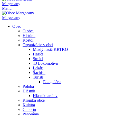
Margecany
Menu
Margecany
Obec
O obci
História
Kostol
Organizácie v obci
Mladý hasič KRTKO
Hasiči
Strelci
TJ Lokomotíva
Lekári
Šachisti
Turisti
Fotogaléria
Poloha
Hlásnik
Hlásnik–archív
Kronika obce
Kultúra
Cintorín
Panoráma