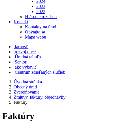
2024
2023
2022
Hlásenie rozhlasu
Kontakt
Kontakty na úrad
Opýtajte sa
Mapa webu
farnosť
rozvoj obce
Úradná tabuľa
Seniori
ako vybaviť
Centrum zdieľaných služieb
Úvodná stránka
Obecný úrad
Zverejňovanie
Zmluvy, faktúry, objednávky
Faktúry
Faktúry