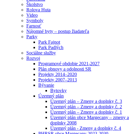
Školstvo
Rolova Huta
Video
Symboly
Farnosť
Nájomné byty – postup žiadateľa
Parky
Park Fajnot
Park Padlých
Sociálne služby
Rozvoj
Programové obdobie 2021-2027
Plán obnovy a odolnosti SR
Projekty 2014–2020
Projekty 2007–2013
Bývanie
Bytovky
Územný plán
Územný plán – Zmeny a doplnky č. 3
Územný plán – Zmeny a doplnky č. 2
Územný plán – Zmeny a doplnky č. 1
Územný plán obce Margecany – zmeny a
doplnky 2008
Územný plán - Zmeny a doplnky č. 4
PHRSR obce Margecany 2023-2030