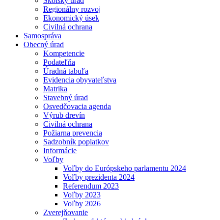
Školský úrad
Regionálny rozvoj
Ekonomický úsek
Civilná ochrana
Samospráva
Obecný úrad
Kompetencie
Podateľňa
Úradná tabuľa
Evidencia obyvateľstva
Matrika
Stavebný úrad
Osvedčovacia agenda
Výrub drevín
Civilná ochrana
Požiarna prevencia
Sadzobník poplatkov
Informácie
Voľby
Voľby do Európskeho parlamentu 2024
Voľby prezidenta 2024
Referendum 2023
Voľby 2023
Voľby 2026
Zverejňovanie