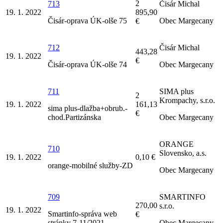
2
713
Čisár Michal
19. 1. 2022
895,90
Čisár-oprava ÚK-olše 75
Obec Margecany
€
712
Čisár Michal
443,28
19. 1. 2022
€
Čisár-oprava ÚK-olše 74
Obec Margecany
711
SIMA plus
2
Krompachy, s.r.o.
19. 1. 2022
161,13
sima plus-dlažba+obrub.-
€
chod.Partizánska
Obec Margecany
ORANGE
710
Slovensko, a.s.
19. 1. 2022
0,10 €
orange-mobilné služby-ZD
Obec Margecany
709
SMARTINFO
270,00
s.r.o.
19. 1. 2022
Smartinfo-správa web
€
stránky 7-11/2021
Obec Margecany