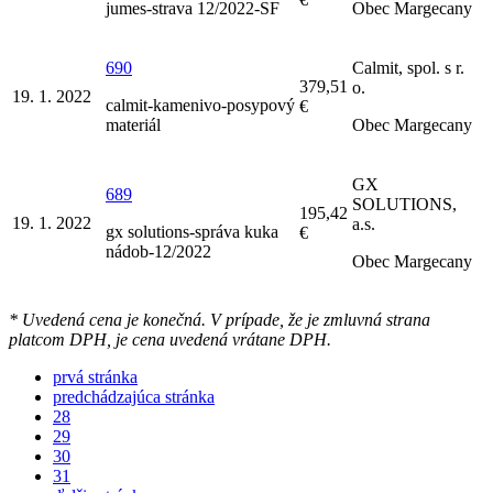
jumes-strava 12/2022-SF
Obec Margecany
690
Calmit, spol. s r.
379,51
o.
19. 1. 2022
calmit-kamenivo-posypový
€
materiál
Obec Margecany
GX
689
SOLUTIONS,
195,42
19. 1. 2022
a.s.
gx solutions-správa kuka
€
nádob-12/2022
Obec Margecany
* Uvedená cena je konečná. V prípade, že je zmluvná strana
platcom DPH, je cena uvedená vrátane DPH.
prvá stránka
predchádzajúca stránka
28
29
30
31