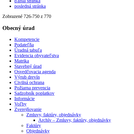
ďalšia stránka
posledná stránka
Zobrazené
726
-
750
z 770
Obecný úrad
Kompetencie
Podateľňa
Úradná tabuľa
Evidencia obyvateľstva
Matrika
Stavebný úrad
Osvedčovacia agenda
Výrub drevín
Civilná ochrana
Požiarna prevencia
Sadzobník poplatkov
Informácie
Voľby
Zverejňovanie
Zmluvy, faktúry, objednávky
Archív – Zmluvy, faktúry, objednávky
Faktúry
Objednávky