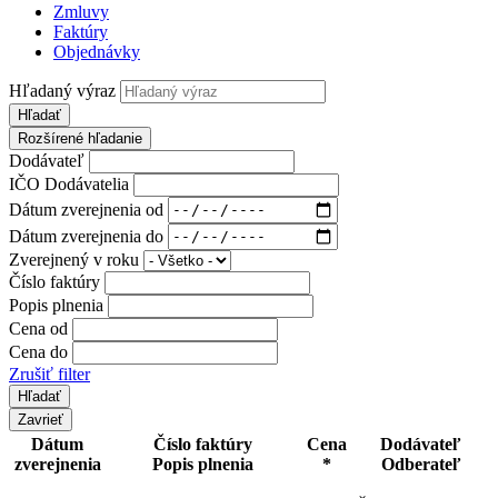
Zmluvy
Faktúry
Objednávky
Hľadaný výraz
Hľadať
Rozšírené hľadanie
Dodávateľ
IČO Dodávatelia
Dátum zverejnenia od
Dátum zverejnenia do
Zverejnený v roku
Číslo faktúry
Popis plnenia
Cena od
Cena do
Zrušiť filter
Zavrieť
Dátum
Číslo faktúry
Cena
Dodávateľ
zverejnenia
Popis plnenia
*
Odberateľ