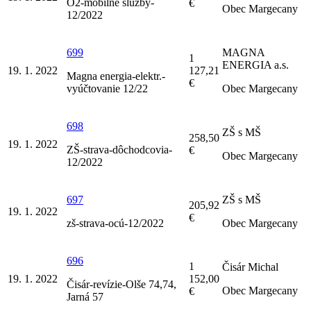
O2-mobilné služby-
€
Obec Margecany
12/2022
699
MAGNA
1
ENERGIA a.s.
19. 1. 2022
127,21
Magna energia-elektr.-
€
vyúčtovanie 12/22
Obec Margecany
698
ZŠ s MŠ
258,50
19. 1. 2022
ZŠ-strava-dôchodcovia-
€
Obec Margecany
12/2022
697
ZŠ s MŠ
205,92
19. 1. 2022
€
zš-strava-ocú-12/2022
Obec Margecany
696
1
Čisár Michal
19. 1. 2022
152,00
Čisár-revízie-Olše 74,74,
Obec Margecany
€
Jarná 57