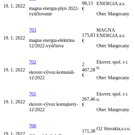
98,13
ENERGIA a.s.
19. 1. 2022
magna energia-plyn 2022-
€
vyúčtovanie
Obec Margecany
703
MAGNA
175,83
ENERGIA a.s.
19. 1. 2022
magna energia-elektrina
€
12/2022-vyúčtova
Obec Margecany
702
Ekover, spol. s r.
2
o.
19. 1. 2022
407,28
ekover-vývoz-komunál-
€
12/2022
Obec Margecany
701
Ekover, spol. s r.
267,46
o.
19. 1. 2022
ekover-vývoz kontajnery-
€
12/2022
Obec Margecany
700
O2 Slovakia,s.r.o.
171,38
19. 1. 2022