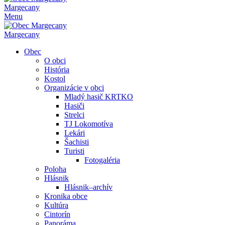
Margecany
Menu
Margecany
Obec
O obci
História
Kostol
Organizácie v obci
Mladý hasič KRTKO
Hasiči
Strelci
TJ Lokomotíva
Lekári
Šachisti
Turisti
Fotogaléria
Poloha
Hlásnik
Hlásnik–archív
Kronika obce
Kultúra
Cintorín
Panoráma