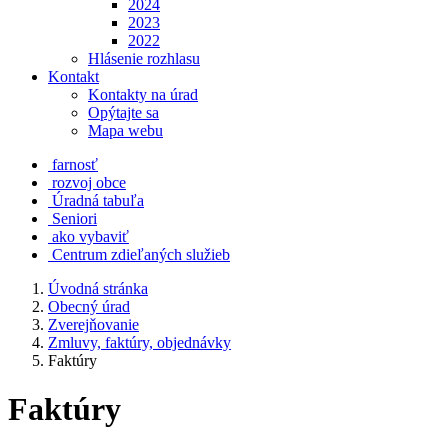
2024
2023
2022
Hlásenie rozhlasu
Kontakt
Kontakty na úrad
Opýtajte sa
Mapa webu
farnosť
rozvoj obce
Úradná tabuľa
Seniori
ako vybaviť
Centrum zdieľaných služieb
Úvodná stránka
Obecný úrad
Zverejňovanie
Zmluvy, faktúry, objednávky
Faktúry
Faktúry