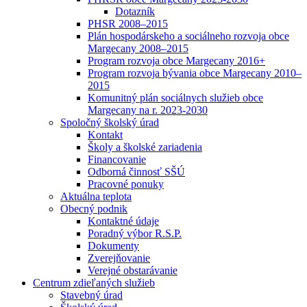
Dotazník
PHSR 2008–2015
Plán hospodárskeho a sociálneho rozvoja obce
Margecany 2008–2015
Program rozvoja obce Margecany 2016+
Program rozvoja bývania obce Margecany 2010–
2015
Komunitný plán sociálnych služieb obce
Margecany na r. 2023-2030
Spoločný školský úrad
Kontakt
Školy a školské zariadenia
Financovanie
Odborná činnosť SŠÚ
Pracovné ponuky
Aktuálna teplota
Obecný podnik
Kontaktné údaje
Poradný výbor R.S.P.
Dokumenty
Zverejňovanie
Verejné obstarávanie
Centrum zdieľaných služieb
Stavebný úrad