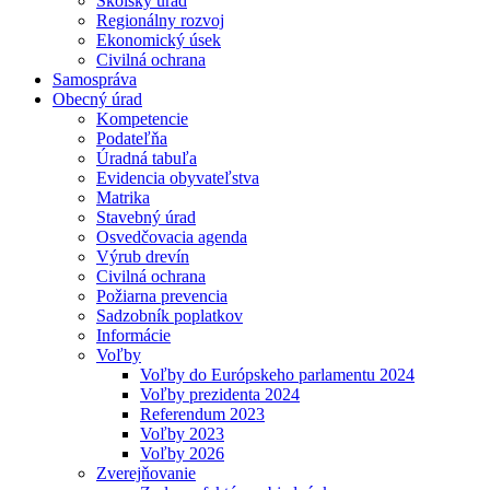
Školský úrad
Regionálny rozvoj
Ekonomický úsek
Civilná ochrana
Samospráva
Obecný úrad
Kompetencie
Podateľňa
Úradná tabuľa
Evidencia obyvateľstva
Matrika
Stavebný úrad
Osvedčovacia agenda
Výrub drevín
Civilná ochrana
Požiarna prevencia
Sadzobník poplatkov
Informácie
Voľby
Voľby do Európskeho parlamentu 2024
Voľby prezidenta 2024
Referendum 2023
Voľby 2023
Voľby 2026
Zverejňovanie