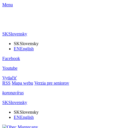
Menu
SK
Slovensky
SK
Slovensky
EN
English
Facebook
Youtube
Vytlačiť
RSS
Mapa webu
Verzia pre seniorov
koronavírus
SK
Slovensky
SK
Slovensky
EN
English