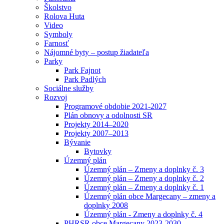
Školstvo
Rolova Huta
Video
Symboly
Farnosť
Nájomné byty – postup žiadateľa
Parky
Park Fajnot
Park Padlých
Sociálne služby
Rozvoj
Programové obdobie 2021-2027
Plán obnovy a odolnosti SR
Projekty 2014–2020
Projekty 2007–2013
Bývanie
Bytovky
Územný plán
Územný plán – Zmeny a doplnky č. 3
Územný plán – Zmeny a doplnky č. 2
Územný plán – Zmeny a doplnky č. 1
Územný plán obce Margecany – zmeny a
doplnky 2008
Územný plán - Zmeny a doplnky č. 4
PHRSR obce Margecany 2023-2030