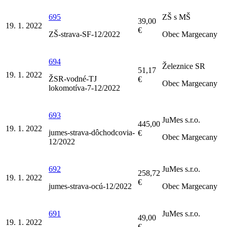
695
ZŠ s MŠ
39,00
19. 1. 2022
€
ZŠ-strava-SF-12/2022
Obec Margecany
694
Železnice SR
51,17
19. 1. 2022
ŽSR-vodné-TJ
€
Obec Margecany
lokomotíva-7-12/2022
693
JuMes s.r.o.
445,00
19. 1. 2022
jumes-strava-dôchodcovia-
€
Obec Margecany
12/2022
692
JuMes s.r.o.
258,72
19. 1. 2022
€
jumes-strava-ocú-12/2022
Obec Margecany
691
JuMes s.r.o.
49,00
19. 1. 2022
€