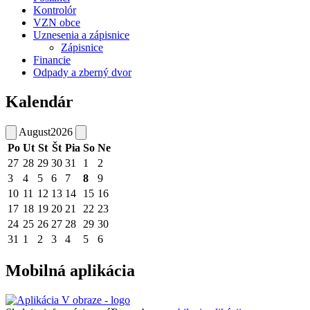
Kontrolór
VZN obce
Uznesenia a zápisnice
Zápisnice
Financie
Odpady a zberný dvor
Kalendár
August
2026
Po
Ut
St
Št
Pia
So
Ne
27
28
29
30
31
1
2
3
4
5
6
7
8
9
10
11
12
13
14
15
16
17
18
19
20
21
22
23
24
25
26
27
28
29
30
31
1
2
3
4
5
6
Mobilná aplikácia