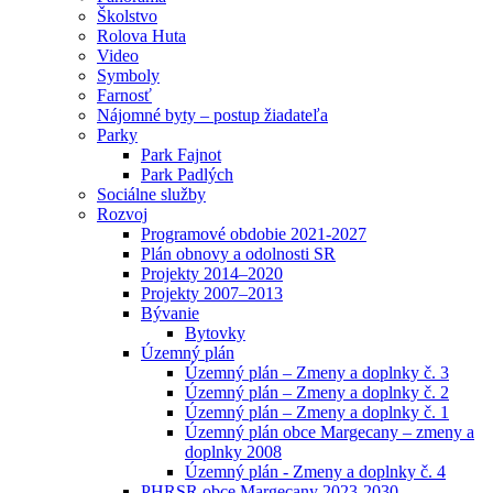
Školstvo
Rolova Huta
Video
Symboly
Farnosť
Nájomné byty – postup žiadateľa
Parky
Park Fajnot
Park Padlých
Sociálne služby
Rozvoj
Programové obdobie 2021-2027
Plán obnovy a odolnosti SR
Projekty 2014–2020
Projekty 2007–2013
Bývanie
Bytovky
Územný plán
Územný plán – Zmeny a doplnky č. 3
Územný plán – Zmeny a doplnky č. 2
Územný plán – Zmeny a doplnky č. 1
Územný plán obce Margecany – zmeny a
doplnky 2008
Územný plán - Zmeny a doplnky č. 4
PHRSR obce Margecany 2023-2030