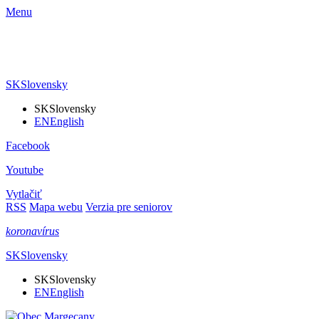
Menu
SK
Slovensky
SK
Slovensky
EN
English
Facebook
Youtube
Vytlačiť
RSS
Mapa webu
Verzia pre seniorov
koronavírus
SK
Slovensky
SK
Slovensky
EN
English