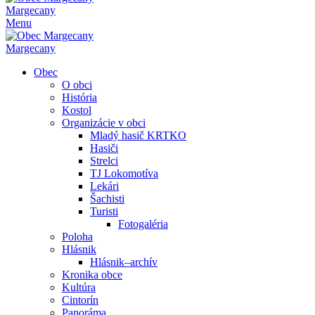
Margecany
Menu
Margecany
Obec
O obci
História
Kostol
Organizácie v obci
Mladý hasič KRTKO
Hasiči
Strelci
TJ Lokomotíva
Lekári
Šachisti
Turisti
Fotogaléria
Poloha
Hlásnik
Hlásnik–archív
Kronika obce
Kultúra
Cintorín
Panoráma