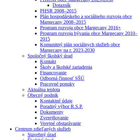
Dotazník
PHSR 2008–2015
Plán hospodárskeho a sociálneho rozvoja obce
Margecany 2008–2015
Program rozvoja obce Margecany 2016+
Program rozvoja bývania obce Margecany 2010–
2015
Komunitný plán sociálnych služieb obce
Margecany na r. 2023-2030
Spoločný školský úrad
Kontakt
Školy a školské zariadenia
Financovanie
Odborná činnosť SŠÚ
Pracovné ponuky
Aktuálna teplota
Obecný podnik
Kontaktné údaje
Poradný výbor R.S.P.
Dokumenty
Zverejňovanie
Verejné obstarávanie
Centrum zdieľaných služieb
Stavebný úrad