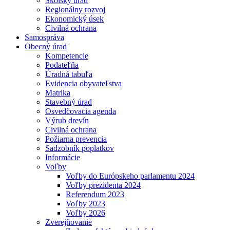
Školský úrad
Regionálny rozvoj
Ekonomický úsek
Civilná ochrana
Samospráva
Obecný úrad
Kompetencie
Podateľňa
Úradná tabuľa
Evidencia obyvateľstva
Matrika
Stavebný úrad
Osvedčovacia agenda
Výrub drevín
Civilná ochrana
Požiarna prevencia
Sadzobník poplatkov
Informácie
Voľby
Voľby do Európskeho parlamentu 2024
Voľby prezidenta 2024
Referendum 2023
Voľby 2023
Voľby 2026
Zverejňovanie