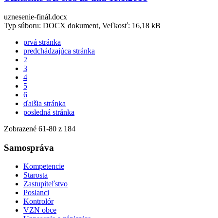
uznesenie-finál.docx
Typ súboru: DOCX dokument, Veľkosť: 16,18 kB
prvá stránka
predchádzajúca stránka
2
3
4
5
6
ďalšia stránka
posledná stránka
Zobrazené
61
-
80
z 184
Samospráva
Kompetencie
Starosta
Zastupiteľstvo
Poslanci
Kontrolór
VZN obce