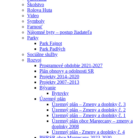
Školstvo
Rolova Huta
Video
Symboly
Farnosť
Nájomné byty – postup žiadateľa
Parky
Park Fajnot
Park Padlých
Sociálne služby
Rozvoj
Programové obdobie 2021-2027
Plán obnovy a odolnosti SR
Projekty 2014–2020
Projekty 2007–2013
Bývanie
Bytovky
Územný plán
Územný plán – Zmeny a doplnky č. 3
Územný plán – Zmeny a doplnky č. 2
Územný plán – Zmeny a doplnky č. 1
Územný plán obce Margecany – zmeny a
doplnky 2008
Územný plán - Zmeny a doplnky č. 4
PHRSR obce Margecany 2023-2030