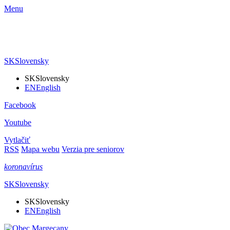
Menu
SK
Slovensky
SK
Slovensky
EN
English
Facebook
Youtube
Vytlačiť
RSS
Mapa webu
Verzia pre seniorov
koronavírus
SK
Slovensky
SK
Slovensky
EN
English