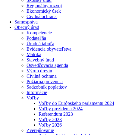
Školský úrad
Regionálny rozvoj
Ekonomický úsek
Civilná ochrana
Samospráva
Obecný úrad
Kompetencie
Podateľňa
Úradná tabuľa
Evidencia obyvateľstva
Matrika
Stavebný úrad
Osvedčovacia agenda
Výrub drevín
Civilná ochrana
Požiarna prevencia
Sadzobník poplatkov
Informácie
Voľby
Voľby do Európskeho parlamentu 2024
Voľby prezidenta 2024
Referendum 2023
Voľby 2023
Voľby 2026
Zverejňovanie