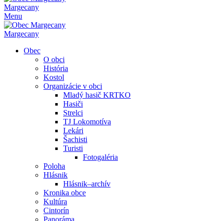
Margecany
Menu
Margecany
Obec
O obci
História
Kostol
Organizácie v obci
Mladý hasič KRTKO
Hasiči
Strelci
TJ Lokomotíva
Lekári
Šachisti
Turisti
Fotogaléria
Poloha
Hlásnik
Hlásnik–archív
Kronika obce
Kultúra
Cintorín
Panoráma