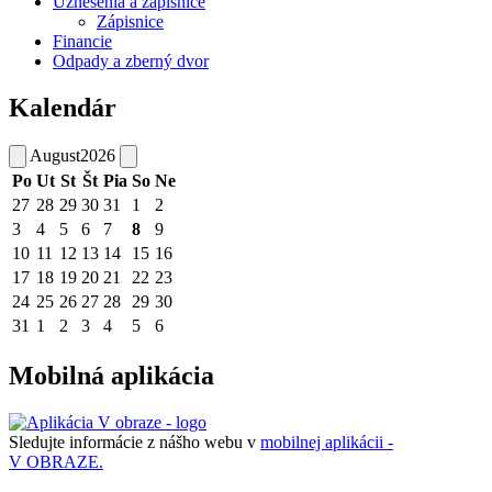
Uznesenia a zápisnice
Zápisnice
Financie
Odpady a zberný dvor
Kalendár
August
2026
Po
Ut
St
Št
Pia
So
Ne
27
28
29
30
31
1
2
3
4
5
6
7
8
9
10
11
12
13
14
15
16
17
18
19
20
21
22
23
24
25
26
27
28
29
30
31
1
2
3
4
5
6
Mobilná aplikácia
Sledujte informácie z nášho webu v
mobilnej aplikácii -
V OBRAZE.