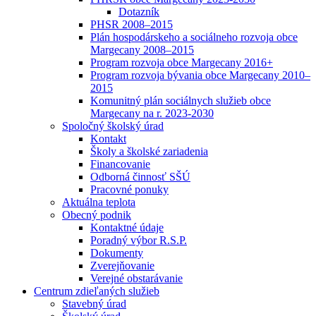
Dotazník
PHSR 2008–2015
Plán hospodárskeho a sociálneho rozvoja obce
Margecany 2008–2015
Program rozvoja obce Margecany 2016+
Program rozvoja bývania obce Margecany 2010–
2015
Komunitný plán sociálnych služieb obce
Margecany na r. 2023-2030
Spoločný školský úrad
Kontakt
Školy a školské zariadenia
Financovanie
Odborná činnosť SŠÚ
Pracovné ponuky
Aktuálna teplota
Obecný podnik
Kontaktné údaje
Poradný výbor R.S.P.
Dokumenty
Zverejňovanie
Verejné obstarávanie
Centrum zdieľaných služieb
Stavebný úrad